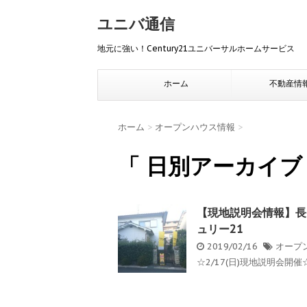
ユニバ通信
地元に強い！Century21ユニバーサルホームサービス
ホーム
不動産情
ホーム
>
オープンハウス情報
>
「 日別アーカイブ：
【現地説明会情報】長
ュリー21
2019/02/16
オープ
☆2/17(日)現地説明会開催