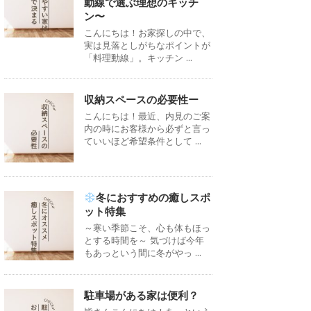
動線で選ぶ理想のキッチ
ン〜
こんにちは！お家探しの中で、
実は見落としがちなポイントが
「料理動線」。キッチン ...
収納スペースの必要性ー
こんにちは！最近、内見のご案
内の時にお客様から必ずと言っ
ていいほど希望条件として ...
冬におすすめの癒しスポ
ット特集
～寒い季節こそ、心も体もほっ
とする時間を～ 気づけば今年
もあっという間に冬がやっ ...
駐車場がある家は便利？