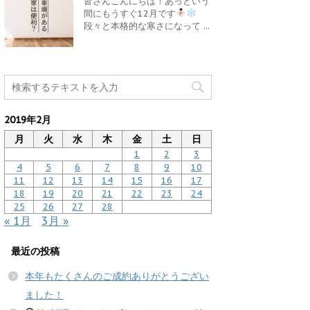
皆さんこんにちは！あっという
間にもうすぐ12月です
段々と本格的な寒さになって ...
2019年2月
月
火
水
木
金
土
日
1
2
3
4
5
6
7
8
9
10
11
12
13
14
15
16
17
18
19
20
21
22
23
24
25
26
27
28
« 1月
3月 »
最近の投稿
本年もたくさんのご成約ありがとうござい
ました！