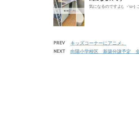
気になるのですよ(。-`ω-) 
PREV
キッズコーナーにアニメ。
NEXT
向陽小学校区 新築分譲予定 