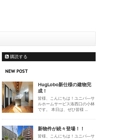
購読する
NEW POST
HugLobo新仕様の建物完
成！
皆様、こんにちは！ユニバ―サ
ルホームサービス洛西口の小林
です。 本日は、ぜひ皆様 ...
新物件が続々登場！！
皆様、こんにちは！ユニバ―サ