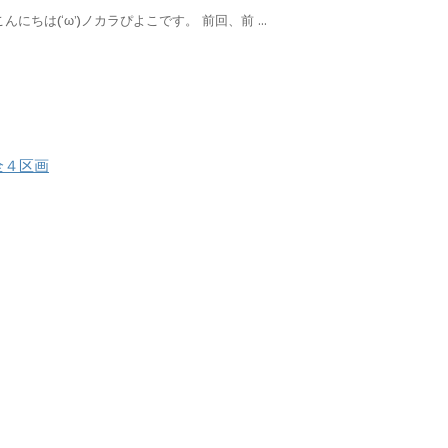
こんにちは(‘ω’)ノカラぴよこです。 前回、前 ...
全４区画