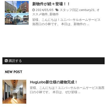
新物件が続々登場！！
2024/03/05
スタッフ日記
century21
,
オ
ススメ物件
,
新物件
皆様、こんにちは！ユニバ―サルホームサービス
洛西口の小林です。 本日は、新物件の ...
購読する
NEW POST
HugLobo新仕様の建物完成！
皆様、こんにちは！ユニバ―サルホームサービス洛西
口の小林です。 本日は、ぜひ皆様 ...