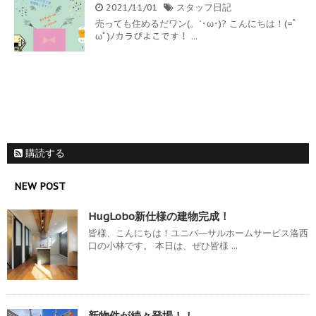
2021/11/01
スタッフ日記
売っても住めるだワン(。´･ω･)? こんにちは！(=ﾟ
ωﾟ)ﾉカラぴよこです！ ...
購読する
NEW POST
HugLobo新仕様の建物完成！
皆様、こんにちは！ユニバ―サルホームサービス洛西
口の小林です。 本日は、ぜひ皆様 ...
新物件が続々登場！！