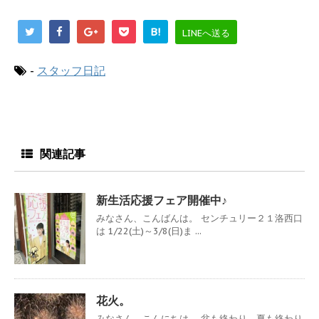
B!
LINEへ送る
-
スタッフ日記
関連記事
新生活応援フェア開催中♪
みなさん、こんばんは。 センチュリー２１洛西口
は 1/22(土)～3/8(日)ま ...
花火。
みなさん、こんにちは。 盆も終わり、夏も終わり