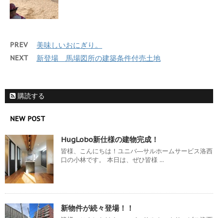
PREV
美味しいおにぎり。
NEXT
新登場 馬場図所の建築条件付売土地
購読する
NEW POST
HugLobo新仕様の建物完成！
皆様、こんにちは！ユニバ―サルホームサービス洛西
口の小林です。 本日は、ぜひ皆様 ...
新物件が続々登場！！